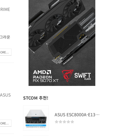
RIME
그라운
ORE...
ASUS
STCOM 추천!
ASUS ESC8000A-E13 (RTX PRO 5000 Blackwell x2)
ORE...
0
out of 5