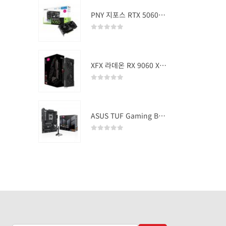
PNY 지포스 RTX 5060 OC D7 8GB Dual Fan
0
out of 5
XFX 라데온 RX 9060 XT SWIFT DUAL OC D6 16GB
0
out of 5
ASUS TUF Gaming B850-PLUS WIFI
0
out of 5