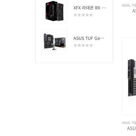
ASUS
,
기
XFX 라데온 RX 9060 XT SWIFT DUAL OC D6 16GB
A
0
out of 5
ASUS TUF Gaming B850-PLUS WIFI
0
out of 5
ASUS
,
기
ASU