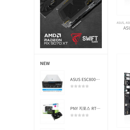
ASUS
,
AS
AS
NEW
ASUS ESC8000A-E13 (RTX PRO 5000 Blackwell x2)
0
out of 5
PNY 지포스 RTX 5060 OC D7 8GB Dual Fan
0
out of 5