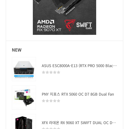
NEW
ASUS ESC8000A-E13 (RTX PRO 5000 Blackwell x2)
0
out of 5
PNY 지포스 RTX 5060 OC D7 8GB Dual Fan
0
out of 5
XFX 라데온 RX 9060 XT SWIFT DUAL OC D6 16GB