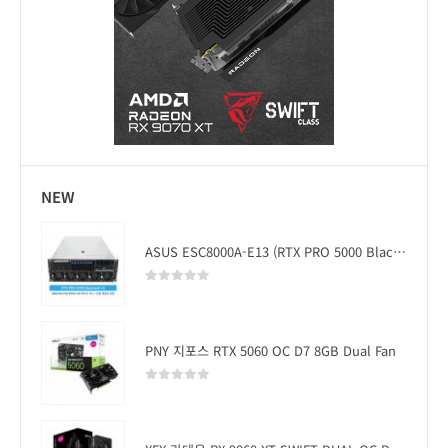
NEW
ASUS ESC8000A-E13 (RTX PRO 5000 Blackwell x2)
0
out of 5
PNY 지포스 RTX 5060 OC D7 8GB Dual Fan
0
out of 5