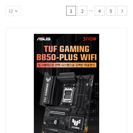
…
1
2
4
5