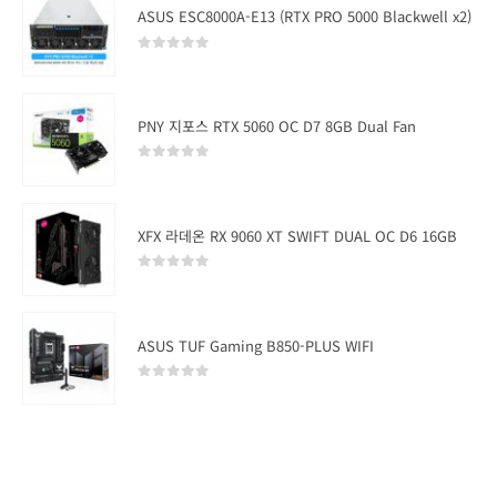
ASUS ESC8000A-E13 (RTX PRO 5000 Blackwell x2)
0
out of 5
PNY 지포스 RTX 5060 OC D7 8GB Dual Fan
0
out of 5
XFX 라데온 RX 9060 XT SWIFT DUAL OC D6 16GB
0
out of 5
ASUS TUF Gaming B850-PLUS WIFI
0
out of 5