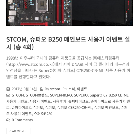
STCOM, 슈퍼오 B250 메인보드 사용기 이벤트 실
시 (총 4회)
1998년 이후부터 국내에 컴퓨터 제품군을 공급하는 ㈜에스티컴퓨터
(http://www.stcom.co.kr)에서 서버 DNA로 서버 급 퀄리티의 내구성과
안정성을 나타내는 SuperO(이하 슈퍼오) C7B250-CB-ML 제품 사용기 이
벤트를 진행한다고 밝혔다.
2017년 3월 14일
By
stcom
소식
,
이벤트
STCOM
,
STCOM브랜드
,
SUPERMICRO
,
SUPERO
,
SuperO C7-B250-CB-ML
사용기 이벤트
,
사용기 이벤트
,
사용후기
,
슈퍼마이크로
,
슈퍼마이크로 사용기 이벤
트
,
슈퍼마이크로 슈퍼오
,
슈퍼오
,
슈퍼오 C7B250-CB-ML
,
슈퍼오 메인보드
,
슈퍼
오 사용기 이벤트
,
슈퍼오B250
0 Comments
READ MORE...