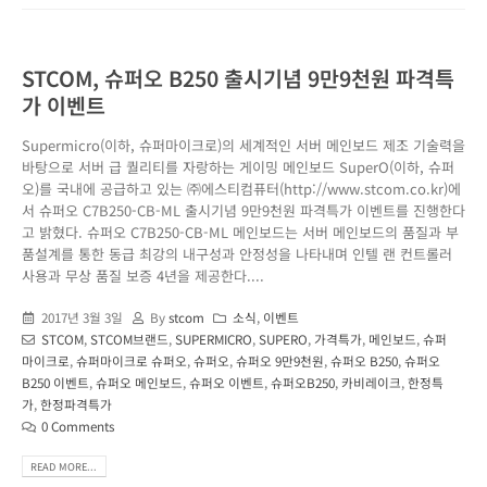
STCOM, 슈퍼오 B250 출시기념 9만9천원 파격특
가 이벤트
Supermicro(이하, 슈퍼마이크로)의 세계적인 서버 메인보드 제조 기술력을
바탕으로 서버 급 퀄리티를 자랑하는 게이밍 메인보드 SuperO(이하, 슈퍼
오)를 국내에 공급하고 있는 ㈜에스티컴퓨터(http://www.stcom.co.kr)에
서 슈퍼오 C7B250-CB-ML 출시기념 9만9천원 파격특가 이벤트를 진행한다
고 밝혔다. 슈퍼오 C7B250-CB-ML 메인보드는 서버 메인보드의 품질과 부
품설계를 통한 동급 최강의 내구성과 안정성을 나타내며 인텔 랜 컨트롤러
사용과 무상 품질 보증 4년을 제공한다....
2017년 3월 3일
By
stcom
소식
,
이벤트
STCOM
,
STCOM브랜드
,
SUPERMICRO
,
SUPERO
,
가격특가
,
메인보드
,
슈퍼
마이크로
,
슈퍼마이크로 슈퍼오
,
슈퍼오
,
슈퍼오 9만9천원
,
슈퍼오 B250
,
슈퍼오
B250 이벤트
,
슈퍼오 메인보드
,
슈퍼오 이벤트
,
슈퍼오B250
,
카비레이크
,
한정특
가
,
한정파격특가
0 Comments
READ MORE...