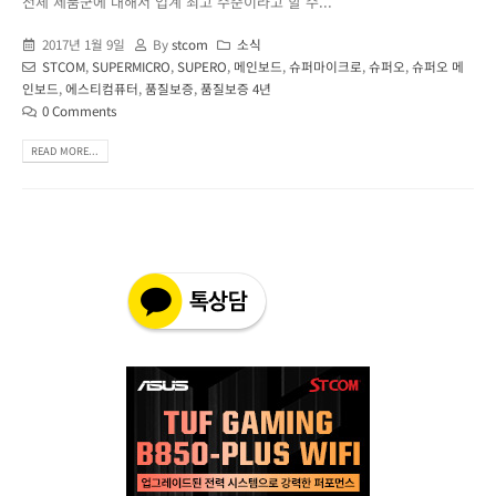
전체 제품군에 대해서 업계 최고 수준이라고 할 수...
2017년 1월 9일
By
stcom
소식
STCOM
,
SUPERMICRO
,
SUPERO
,
메인보드
,
슈퍼마이크로
,
슈퍼오
,
슈퍼오 메
인보드
,
에스티컴퓨터
,
품질보증
,
품질보증 4년
0 Comments
READ MORE...