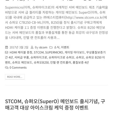
Supermicro(이하, 슈퍼마이크로)의 세계적인 서버 메인보드 제조 기술력을
바탕으로 서버 급 퀄리티를 자랑하는 게이밍 메인보드 SuperO(이하, 슈퍼
오)를 국내에 공급하고 있는 ㈜에스티컴퓨터(http://www.stcom.co.kr)에
서 슈퍼오 C7B250-CB-ML(이하, B250)을 정식 출시기념 구매고객에게
HDMI 케이블 1:1 증정 이벤트를 진행한다고 밝혔다. 슈퍼오 B250 메인보
드는 서버 메인보드의 품질과 부품설계를 통한 동급 최강의 내구성과 안정성
을 나타내며, 인텔 랜 컨트롤러 사용과...
2017년 3월 2일
By
stcom
소식
,
이벤트
HDMI 케이블 증정
,
STCOM
,
SUPERMICRO
,
게이밍 마더보드
,
무상품질보증기
간 4년
,
서버급 부품
,
슈퍼마이크로
,
슈퍼마이크로 슈퍼오
,
슈퍼오
,
슈퍼오 B250 이
벤트
,
슈퍼오 메인보드
,
슈퍼오B250
,
인텔 랜 컨트롤러
,
품질보증 4년
0 Comments
READ MORE...
STCOM, 슈퍼오(SuperO) 메인보드 출시기념, 구
매고객 대상 아이스크림 케익 증정 이벤트