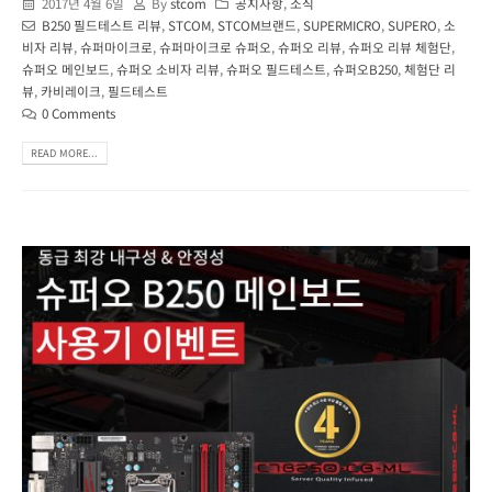
2017년 4월 6일
By
stcom
공지사항
,
소식
B250 필드테스트 리뷰
,
STCOM
,
STCOM브랜드
,
SUPERMICRO
,
SUPERO
,
소
비자 리뷰
,
슈퍼마이크로
,
슈퍼마이크로 슈퍼오
,
슈퍼오 리뷰
,
슈퍼오 리뷰 체험단
,
슈퍼오 메인보드
,
슈퍼오 소비자 리뷰
,
슈퍼오 필드테스트
,
슈퍼오B250
,
체험단 리
뷰
,
카비레이크
,
필드테스트
0 Comments
READ MORE...