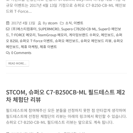
규모 이벤트는 2017년 4월 13일 기점으로 슈퍼오 C7-B250-CB-ML 메인보
드와 T-Force...
2017년 4월 13일
By
stcom
소식
,
이벤트
(주)에스티컴퓨터
,
SUPERMICRO
,
Supero C7B250-CB-ML
,
SuperO 메인보
드
,
T-FORCE 메모리
,
TeamGroup 메모리
,
게이밍브랜드 수퍼오
,
메인보드
,
슈퍼
오 B250
,
슈퍼오 T-Force 이벤트
,
슈퍼오 메인보드
,
슈퍼오 메인보드 리뷰
,
슈퍼오
메인보드
,
제휴 마케팅
,
제휴 이벤트
0 Comments
READ MORE...
STCOM, 슈퍼오 C7-B250CB-ML 필드테스트 제2
차 체험단 리뷰
필드테스트에 참여해주신 모든 분들을 선정하지 못한 점 안타깝게 생각하며
필드테스트에 선정된 체험단의 리뷰는 아래의 링크에서 확인할 수 있습니다.
슈퍼오 C7-B250-CB-ML 필드테스트 리뷰는 앞으로도 계속 됩니다.