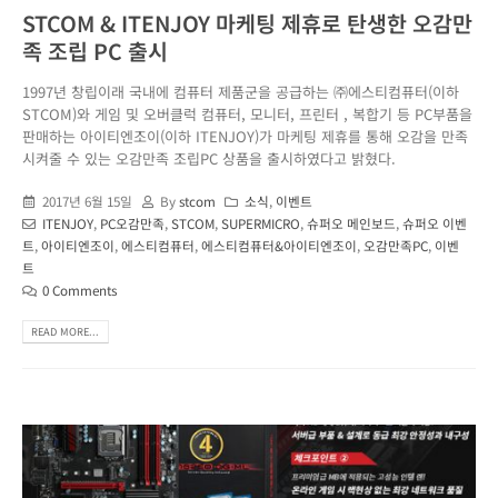
STCOM & ITENJOY 마케팅 제휴로 탄생한 오감만
족 조립 PC 출시
1997년 창립이래 국내에 컴퓨터 제품군을 공급하는 ㈜에스티컴퓨터(이하
STCOM)와 게임 및 오버클럭 컴퓨터, 모니터, 프린터 , 복합기 등 PC부품을
판매하는 아이티엔조이(이하 ITENJOY)가 마케팅 제휴를 통해 오감을 만족
시켜줄 수 있는 오감만족 조립PC 상품을 출시하였다고 밝혔다.
2017년 6월 15일
By
stcom
소식
,
이벤트
ITENJOY
,
PC오감만족
,
STCOM
,
SUPERMICRO
,
슈퍼오 메인보드
,
슈퍼오 이벤
트
,
아이티엔조이
,
에스티컴퓨터
,
에스티컴퓨터&아이티엔조이
,
오감만족PC
,
이벤
트
0 Comments
READ MORE...