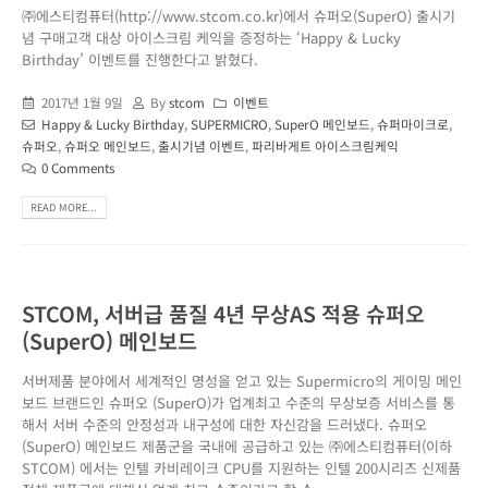
㈜에스티컴퓨터(http://www.stcom.co.kr)에서 슈퍼오(SuperO) 출시기
념 구매고객 대상 아이스크림 케익을 증정하는 ‘Happy & Lucky
Birthday’ 이벤트를 진행한다고 밝혔다.
2017년 1월 9일
By
stcom
이벤트
Happy & Lucky Birthday
,
SUPERMICRO
,
SuperO 메인보드
,
슈퍼마이크로
,
슈퍼오
,
슈퍼오 메인보드
,
출시기념 이벤트
,
파리바게트 아이스크림케익
0 Comments
READ MORE...
STCOM, 서버급 품질 4년 무상AS 적용 슈퍼오
(SuperO) 메인보드
서버제품 분야에서 세계적인 명성을 얻고 있는 Supermicro의 게이밍 메인
보드 브랜드인 슈퍼오 (SuperO)가 업계최고 수준의 무상보증 서비스를 통
해서 서버 수준의 안정성과 내구성에 대한 자신감을 드러냈다. 슈퍼오
(SuperO) 메인보드 제품군을 국내에 공급하고 있는 ㈜에스티컴퓨터(이하
STCOM) 에서는 인텔 카비레이크 CPU를 지원하는 인텔 200시리즈 신제품