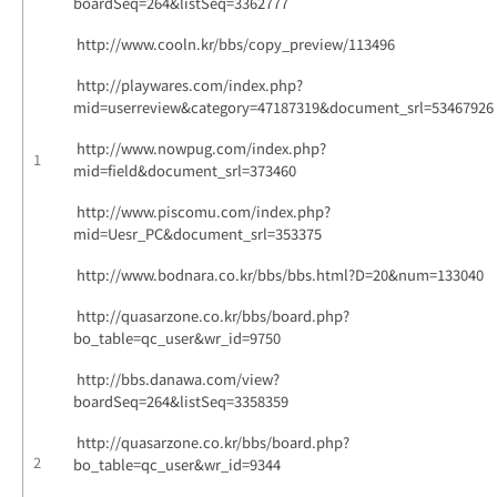
boardSeq=264&listSeq=3362777
http://www.cooln.kr/bbs/copy_preview/113496
http://playwares.com/index.php?
mid=userreview&category=47187319&document_srl=53467926
http://www.nowpug.com/index.php?
1
mid=field&document_srl=373460
http://www.piscomu.com/index.php?
mid=Uesr_PC&document_srl=353375
http://www.bodnara.co.kr/bbs/bbs.html?D=20&num=133040
http://quasarzone.co.kr/bbs/board.php?
bo_table=qc_user&wr_id=9750
http://bbs.danawa.com/view?
boardSeq=264&listSeq=3358359
http://quasarzone.co.kr/bbs/board.php?
2
bo_table=qc_user&wr_id=9344