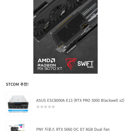
STCOM 추천!
ASUS ESC8000A-E13 (RTX PRO 5000 Blackwell x2)
0
out of 5
PNY 지포스 RTX 5060 OC D7 8GB Dual Fan