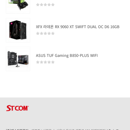
0
out of 5
XFX 라데온 RX 9060 XT SWIFT DUAL OC D6 16GB
0
out of 5
ASUS TUF Gaming B850-PLUS WIFI
0
out of 5