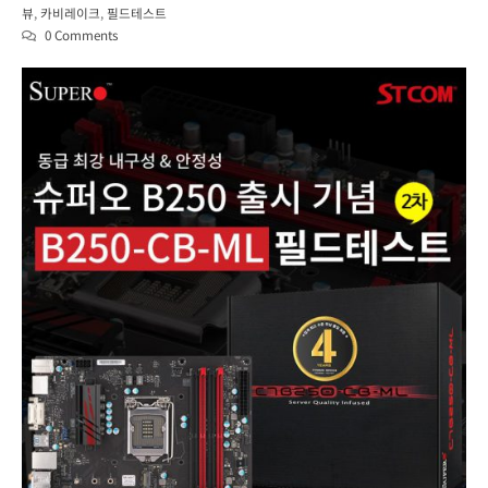
뷰
,
카비레이크
,
필드테스트
0 Comments