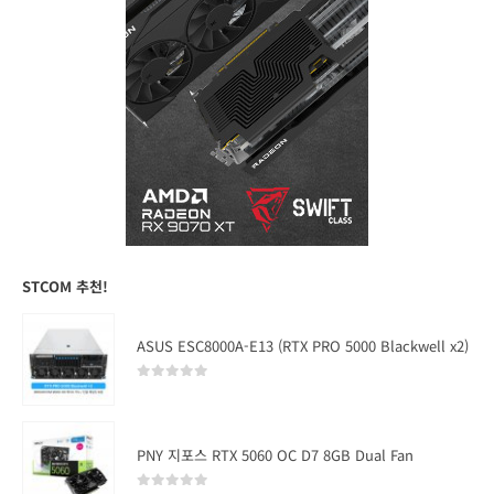
STCOM 추천!
ASUS ESC8000A-E13 (RTX PRO 5000 Blackwell x2)
0
out of 5
PNY 지포스 RTX 5060 OC D7 8GB Dual Fan