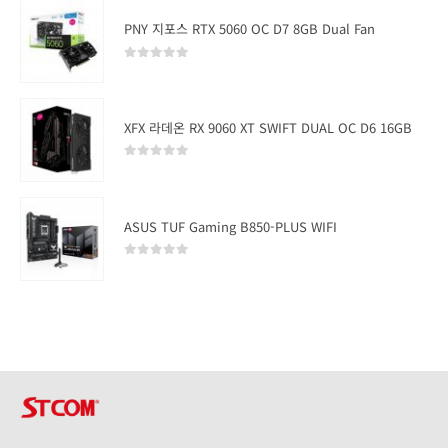
PNY 지포스 RTX 5060 OC D7 8GB Dual Fan
0
out of 5
XFX 라데온 RX 9060 XT SWIFT DUAL OC D6 16GB
0
out of 5
ASUS TUF Gaming B850-PLUS WIFI
0
out of 5