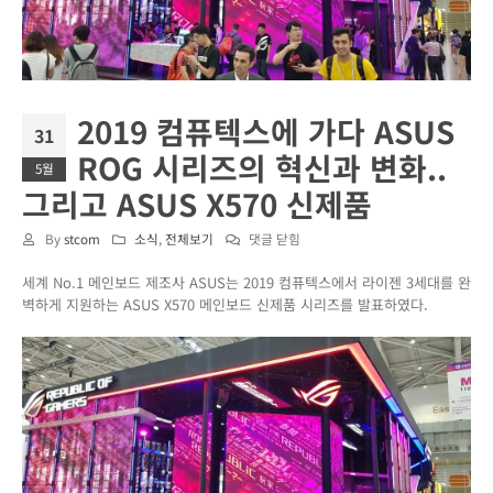
2019 컴퓨텍스에 가다 ASUS
31
ROG 시리즈의 혁신과 변화..
5월
그리고 ASUS X570 신제품
2019
By
stcom
소식
,
전체보기
댓글 닫힘
컴
세계 No.1 메인보드 제조사 ASUS는 2019 컴퓨텍스에서 라이젠 3세대를 완
퓨
벽하게 지원하는 ASUS X570 메인보드 신제품 시리즈를 발표하였다.
텍
스
에
가
다
ASUS
ROG
시
리