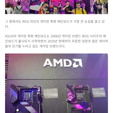
즈
의
혁
신
그 중에서도 ROG 라인의 게이밍 특화 메인보드가 가장 큰 눈길을 끌고 있
과
다.
변
화..
ASUS의 게이밍 특화 메인보드는 2006년 게이밍 브랜드 ROG 시리즈의 메
그
인보드가 출시되기 시작하면서 2019년 현재까지 꾸준한 성장과 많은 게이머
리
들의 인기를 누리고 있는 게이밍 브랜드이다.
고
ASUS
X570
신
제
품