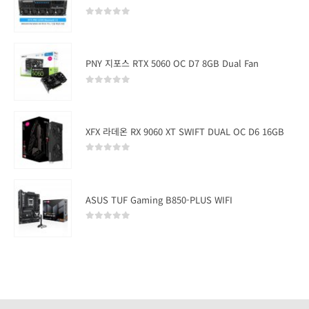
0
out of 5
PNY 지포스 RTX 5060 OC D7 8GB Dual Fan
0
out of 5
XFX 라데온 RX 9060 XT SWIFT DUAL OC D6 16GB
0
out of 5
ASUS TUF Gaming B850-PLUS WIFI
0
out of 5