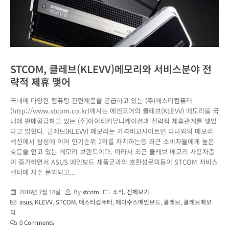
STCOM, 클레브(KLEVV)메모리와 서비스분야 전
략적 제휴 맺어
국내에 다양한 컴퓨팅 관련제품을 공급하고 있는 (주)에스티컴퓨터
(http://www.stcom.co.kr)에서는 에센코어의 클레브(KLEVV) 메모리를 국
내에 판매공급하고 있는 (주)아이티커뮤니케이션과 전략적 제휴관계를 맺었
다고 밝혔다. 클레브(KLEVV) 메모리는 가격비교사이트인 다나와의 메모리
섹션에서 삼성에 이어 인기순위 2위를 차지하는등 최근 소비자들에게 높은
호응을 얻고 있는 메모리 브랜드이다. 따라서 최근 클레브 메모리 사용자층
이 증가하면서 ASUS 메인보드 제품군과의 호환성문의등이 STCOM 서비스
센터에 자주 문의되고...
2016년 7월 18일
By
stcom
소식
,
전체보기
asus
,
KLEVV
,
STCOM
,
에스티컴퓨터
,
에이수스메인보드
,
클레브
,
클레브메모
리
0 Comments