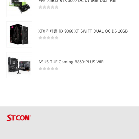
PNY 지포스 RTX 5060 OC D7 8GB Dual Fan
0
out of 5
XFX 라데온 RX 9060 XT SWIFT DUAL OC D6 16GB
0
out of 5
ASUS TUF Gaming B850-PLUS WIFI
0
out of 5