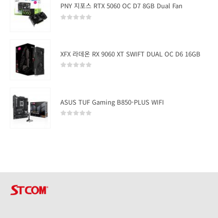
PNY 지포스 RTX 5060 OC D7 8GB Dual Fan
0
out of 5
XFX 라데온 RX 9060 XT SWIFT DUAL OC D6 16GB
0
out of 5
ASUS TUF Gaming B850-PLUS WIFI
0
out of 5