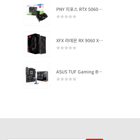
PNY 지포스 RTX 5060 OC D7 8GB Dual Fan
0
out of 5
XFX 라데온 RX 9060 XT SWIFT DUAL OC D6 16GB
0
out of 5
ASUS TUF Gaming B850-PLUS WIFI
0
out of 5