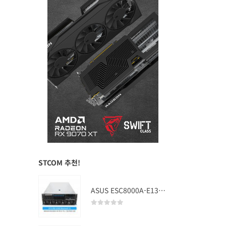
STCOM 추천!
ASUS ESC8000A-E13 (RTX PRO 5000 Blackwell x2)
0
out of 5