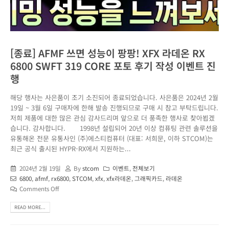
[종료] AFMF 쓰면 성능이 팡팡! XFX 라데온 RX
6800 SWFT 319 CORE 포토 후기 작성 이벤트 진
행
해당 행사는 사은품이 조기 소진되어 종료되었습니다. 사은품은 2024년 2월
19일 ~ 3월 6일 구매자에 한해 발송 진행되므로 구매 시 참고 부탁드립니다.
저희 제품에 대한 많은 관심 감사드리며 앞으로 더 풍족한 행사로 찾아뵙겠
습니다. 감사합니다. 1998년 설립되어 20년 이상 컴퓨팅 관련 솔루션을
유통해온 전문 유통사인 (주)에스티컴퓨터 (대표: 서희문, 이하 STCOM)는
최근 공식 출시된 HYPR-RX에서 지원하는...
2024년 2월 19일
By
stcom
이벤트
,
전체보기
6800
,
afmf
,
rx6800
,
STCOM
,
xfx
,
xfx라데온
,
그래픽카드
,
라데온
Comments Off
READ MORE...