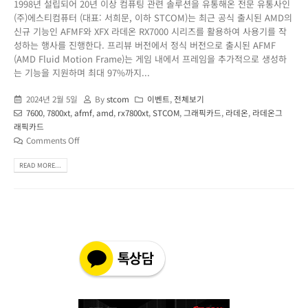
1998년 설립되어 20년 이상 컴퓨팅 관련 솔루션을 유통해온 전문 유통사인
(주)에스티컴퓨터 (대표: 서희문, 이하 STCOM)는 최근 공식 출시된 AMD의
신규 기능인 AFMF와 XFX 라데온 RX7000 시리즈를 활용하여 사용기를 작
성하는 행사를 진행한다. 프리뷰 버전에서 정식 버전으로 출시된 AFMF
(AMD Fluid Motion Frame)는 게임 내에서 프레임을 추가적으로 생성하
는 기능을 지원하며 최대 97%까지...
2024년 2월 5일
By
stcom
이벤트
,
전체보기
7600
,
7800xt
,
afmf
,
amd
,
rx7800xt
,
STCOM
,
그래픽카드
,
라데온
,
라데온그
래픽카드
Comments Off
READ MORE...