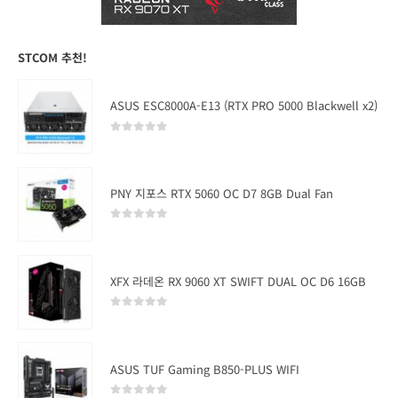
STCOM 추천!
ASUS ESC8000A-E13 (RTX PRO 5000 Blackwell x2)
0
out of 5
PNY 지포스 RTX 5060 OC D7 8GB Dual Fan
0
out of 5
XFX 라데온 RX 9060 XT SWIFT DUAL OC D6 16GB
0
out of 5
ASUS TUF Gaming B850-PLUS WIFI