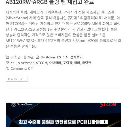
AB120RW-ARGB 쿨링 팬 재입고 완료
세계적인 쿨링, 케이스와 파워솔루션, 악세서리 전문 제조사인 실버스톤
(SilverStone) 사의 한국 공식 유통사인 (주)에스티컴퓨터(대표: 서희문, 이
하 STCOM)는 뛰어난 가성비로 인기가 많은 AB120RW-ARGB 화이트 쿨링
팬과 PF120-ARGB 고성능 1열 수냉쿨러가 재 입고되었다고 밝혔다. 높은
성능과 합리적인 가격으로 많은 소비자들의 관심을 받은 실버스톤
AB120RW-ARGB는 최대 94CFM의 풍량과 3.53mm H2O의 풍압으로 탁월
한 성능을 발휘하는...
2021년 5월 26일
By
stcom
소식
,
전체보기
cpu
,
silverstone
,
STCOM
,
수냉쿨러
,
조립컴
,
쿨러
,
쿨링팬
Comments Off
READ MORE...