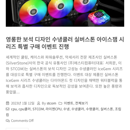
영롱한 보석 디자인 수냉쿨러 실버스톤 아이스잼 시
리즈 특별 구매 이벤트 진행
세계적인 쿨링, 케이스와 파워솔루션, 악세서리 전문 제조사인 실버스톤
(SilverStone)사의 한국 공식 유통사인 (주)에스티컴퓨터(대표: 서희문, 이
하 STCOM)는 실버스톤의 보석 디자인 고성능 수냉쿨러인 IceGem 시리즈
를 대상으로 특별 구매 이벤트를 진행한다. 이벤트 대상 제품인 실버스톤
IceGem 시리즈 수냉쿨러는 다이아몬드 컷 디자인을 채택한 워터블럭을 통
해 보석과 흡사한 디자인으로 독보적인 감성을 보여준다. 또한 높은 풍량과
풍압을...
2023년 1월 12일
By
stcom
이벤트
,
전체보기
cpu
,
cpu쿨러
,
STCOM
,
라이젠CPU
,
수냉
,
수냉쿨러
,
수랭쿨러
,
실버스톤
,
조립
컴
Comments Off