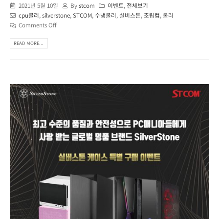
2021년 5월 10일
By
stcom
이벤트
,
전체보기
cpu쿨러
,
silverstone
,
STCOM
,
수냉쿨러
,
실버스톤
,
조립컴
,
쿨러
Comments Off
READ MORE...