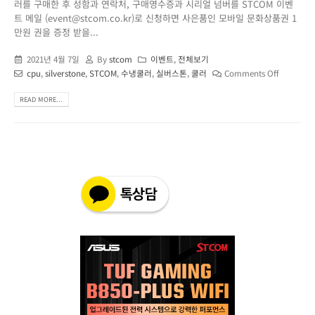
러를 구매한 후 성함과 연락처, 구매영수증과 시리얼 넘버를 STCOM 이벤
트 메일 (event@stcom.co.kr)로 신청하면 사은품인 모바일 문화상품권 1
만원 권을 증정 받을...
2021년 4월 7일
By
stcom
이벤트
,
전체보기
cpu
,
silverstone
,
STCOM
,
수냉쿨러
,
실버스톤
,
쿨러
Comments Off
READ MORE...