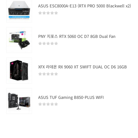
ASUS ESC8000A-E13 (RTX PRO 5000 Blackwell x2)
0
out of 5
PNY 지포스 RTX 5060 OC D7 8GB Dual Fan
0
out of 5
XFX 라데온 RX 9060 XT SWIFT DUAL OC D6 16GB
0
out of 5
ASUS TUF Gaming B850-PLUS WIFI
0
out of 5