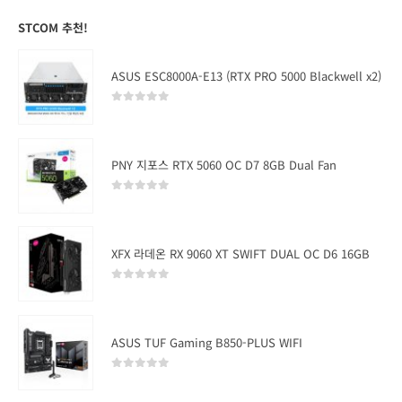
STCOM 추천!
ASUS ESC8000A-E13 (RTX PRO 5000 Blackwell x2)
0
out of 5
PNY 지포스 RTX 5060 OC D7 8GB Dual Fan
0
out of 5
XFX 라데온 RX 9060 XT SWIFT DUAL OC D6 16GB
0
out of 5
ASUS TUF Gaming B850-PLUS WIFI
0
out of 5