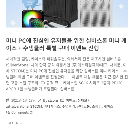
미니 PC에 진심인 유저들을 위한 실버스톤 미니 케
이스 + 수냉쿨러 특별 구매 이벤트 진행
세계적인 쿨링, 케이스와 파워솔루션, 악세서리 전문 제조사인 실버스톤
(SilverStone) 사의 한국 공식 유통사인 (주)에스티컴퓨터(대표: 서희문, 이
하 STCOM)는 미니 PC에 진심인 유저들을 위한 실버스톤 미니 케이스 + 수
냉쿨러 특별 구매 이벤트를 진행한다. 이벤트 대상 제품은 최근 출시한 전
면 고급 스틸 구조의 ITX 규격 큐브 케이스인 SG16 시리즈 2종과 PF120-
ARGB 1열 수냉쿨러가 포함된다. 실버스톤...
2022년 1월 13일
By
stcom
이벤트
,
전체보기
silverstone
,
STCOM
,
미니케이스
,
수냉쿨러
,
실버스톤
,
조립컴
,
케이스
Comments Off
READ MORE...