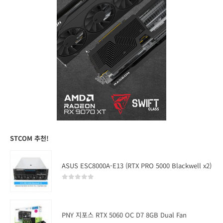
STCOM 추천!
ASUS ESC8000A-E13 (RTX PRO 5000 Blackwell x2)
0
out of 5
PNY 지포스 RTX 5060 OC D7 8GB Dual Fan