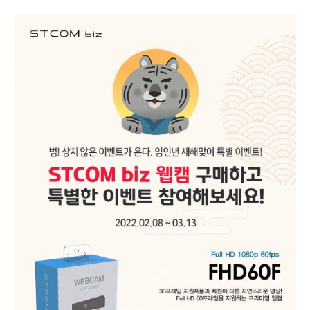
별
이
벤
트!
STCOM
biz
웹
캠
2
종
구
매
자
대
상
사
용
후
기
작
성
이