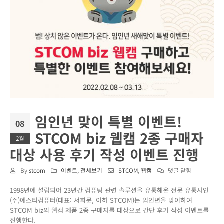
임인년 맞이 특별 이벤트!
08
STCOM biz 웹캠 2종 구매자
2월
대상 사용 후기 작성 이벤트 진행
임
By
stcom
이벤트
,
전체보기
STCOM
,
웹캠
댓글 닫힘
인
1998년에 설립되어 23년간 컴퓨팅 관련 솔루션을 유통해온 전문 유통사인
년
(주)에스티컴퓨터(대표: 서희문, 이하 STCOM)는 임인년을 맞이하여
맞
STCOM biz의 웹캠 제품 2종 구매자를 대상으로 간단 후기 작성 이벤트를
이
진행한다.
특