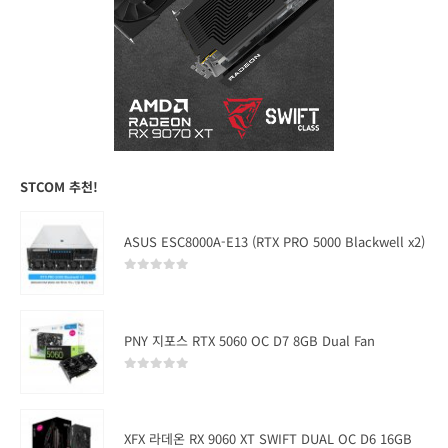
STCOM 추천!
ASUS ESC8000A-E13 (RTX PRO 5000 Blackwell x2)
0
out of 5
PNY 지포스 RTX 5060 OC D7 8GB Dual Fan
0
out of 5
XFX 라데온 RX 9060 XT SWIFT DUAL OC D6 16GB