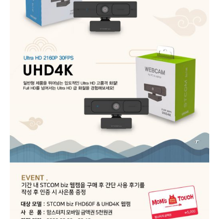
벤
트
진
행