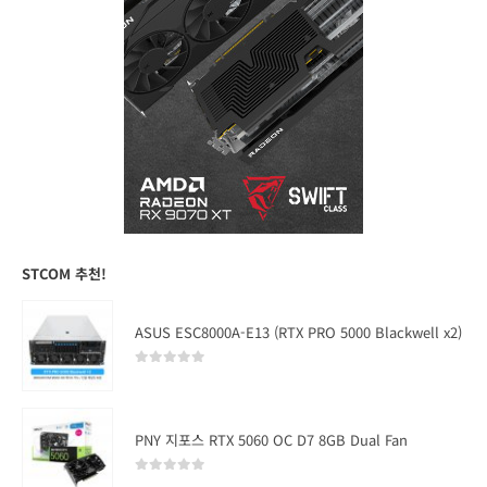
STCOM 추천!
ASUS ESC8000A-E13 (RTX PRO 5000 Blackwell x2)
0
out of 5
PNY 지포스 RTX 5060 OC D7 8GB Dual Fan
0
out of 5