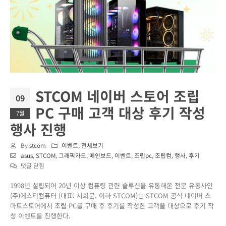
STCOM 네이버 스토어 조립
09
PC 구매 고객 대상 후기 작성
7월
행사 진행
By
stcom
이벤트
,
전체보기
asus
,
STCOM
,
그래픽카드
,
메인보드
,
이벤트
,
조립pc
,
조립컴
,
행사
,
후기
STCOM
댓글 닫힘
네
1998년 설립되어 20년 이상 컴퓨팅 관련 솔루션을 유통해온 전문 유통사인
이
(주)에스티컴퓨터 (대표: 서희문, 이하 STCOM)는 STCOM 공식 네이버 스
버
마트스토어에서 조립 PC를 구매 후 후기를 작성한 고객을 대상으로 후기 작
스
성 이벤트를 진행한다.
토
어