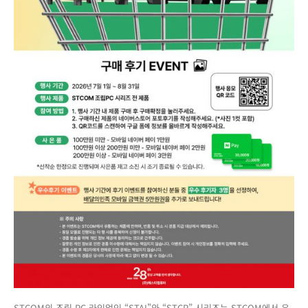
STCOM의 조립 PC 라인업인 “STAI”와 “STCP” 시리즈는 STCOM에서 유