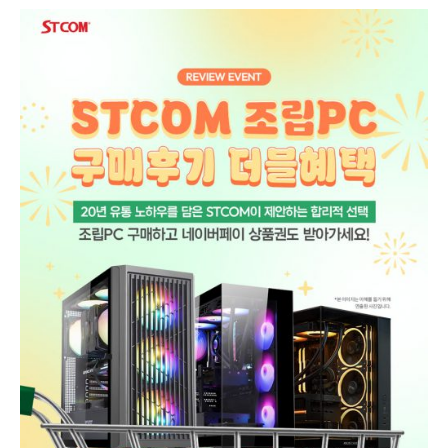
조
립
PC
구
매
고
객
대
상
후
기
작
성
행
사
진
행