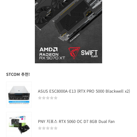
STCOM 추천!
ASUS ESC8000A-E13 (RTX PRO 5000 Blackwell x2)
0
out of 5
PNY 지포스 RTX 5060 OC D7 8GB Dual Fan
0
out of 5