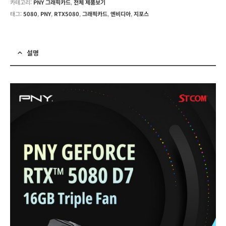
카테고리:
PNY 그래픽카드
,
전체 제품보기
태그:
5080
,
PNY
,
RTX5080
,
그래픽카드
,
엔비디아
,
지포스
설명