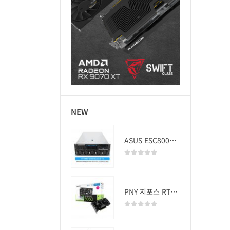
NEW
ASUS ESC8000A-E13 (RTX PRO 5000 Blackwell x2)
0
out of 5
PNY 지포스 RTX 5060 OC D7 8GB Dual Fan
0
out of 5