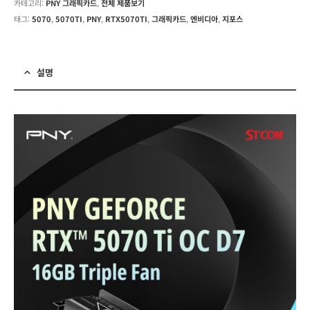
카테고리:
PNY 그래픽카드
,
전체 제품보기
태그:
5070
,
5070TI
,
PNY
,
RTX5070TI
,
그래픽카드
,
엔비디아
,
지포스
설명