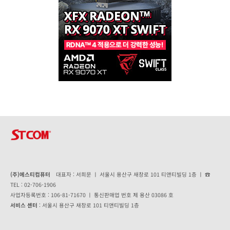
(주)에스티컴퓨터
대표자 : 서희문 ㅣ 서울시 용산구 새창로 101 티앤티빌딩 1층 ㅣ ☎
TEL : 02-706-1906
사업자등록번호 : 106-81-71670 ㅣ 통신판매업 번호 제 용산 03086 호
서비스 센터
: 서울시 용산구 새창로 101 티앤티빌딩 1층