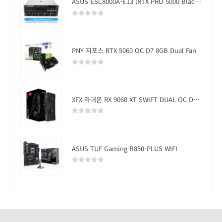
ASUS ESC8000A-E13 (RTX PRO 5000 Blackwell x2)
0
out of 5
PNY 지포스 RTX 5060 OC D7 8GB Dual Fan
0
out of 5
XFX 라데온 RX 9060 XT SWIFT DUAL OC D6 16GB
0
out of 5
ASUS TUF Gaming B850-PLUS WIFI
0
out of 5