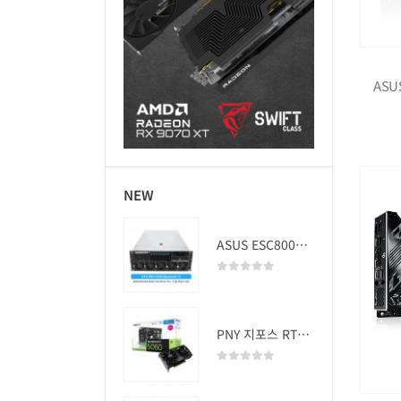
ASUS
NEW
ASUS ESC8000A-E13 (RTX PRO 5000 Blackwell x2)
0
out of 5
PNY 지포스 RTX 5060 OC D7 8GB Dual Fan
0
out of 5