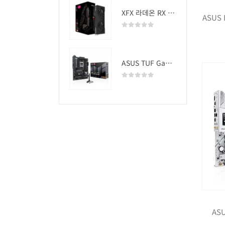
XFX 라데온 RX 9060 XT SWIFT DUAL OC D6 16GB
ASUS 
0
out of 5
ASUS TUF Gaming B850-PLUS WIFI
0
out of 5
ASU