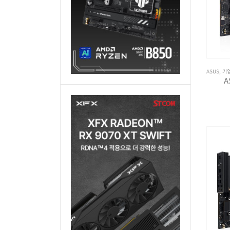
ASUS
,
기
A