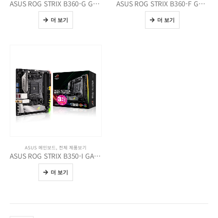
ASUS ROG STRIX B360-G GAMING STCOM
ASUS ROG STRIX B360-F GAMING STCOM
더 보기
더 보기
ASUS 메인보드
,
전체 제품보기
ASUS ROG STRIX B350-I GAMING STCOM
더 보기