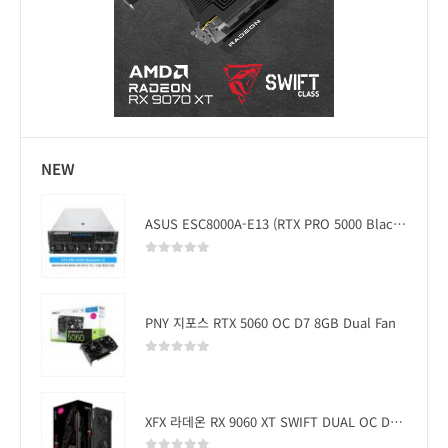
NEW
ASUS ESC8000A-E13 (RTX PRO 5000 Blackwell x2)
0
out of 5
PNY 지포스 RTX 5060 OC D7 8GB Dual Fan
0
out of 5
XFX 라데온 RX 9060 XT SWIFT DUAL OC D6 16GB