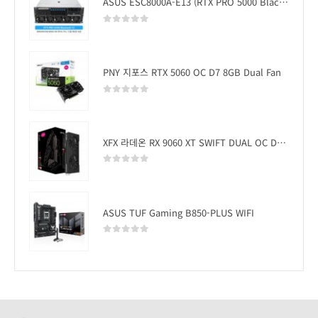
ASUS ESC8000A-E13 (RTX PRO 5000 Blackwell x2)
0
out of 5
PNY 지포스 RTX 5060 OC D7 8GB Dual Fan
0
out of 5
XFX 라데온 RX 9060 XT SWIFT DUAL OC D6 16GB
0
out of 5
ASUS TUF Gaming B850-PLUS WIFI
0
out of 5