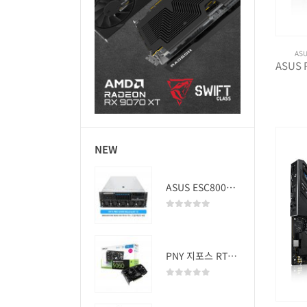
AS
NEW
ASUS ESC8000A-E13 (RTX PRO 5000 Blackwell x2)
0
out of 5
PNY 지포스 RTX 5060 OC D7 8GB Dual Fan
0
out of 5