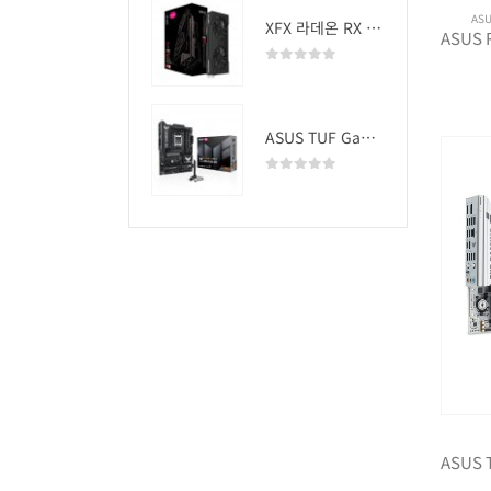
AS
XFX 라데온 RX 9060 XT SWIFT DUAL OC D6 16GB
0
out of 5
ASUS TUF Gaming B850-PLUS WIFI
0
out of 5