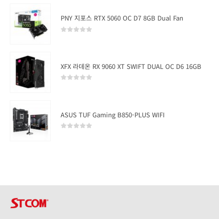
PNY 지포스 RTX 5060 OC D7 8GB Dual Fan
0
out of 5
XFX 라데온 RX 9060 XT SWIFT DUAL OC D6 16GB
0
out of 5
ASUS TUF Gaming B850-PLUS WIFI
0
out of 5