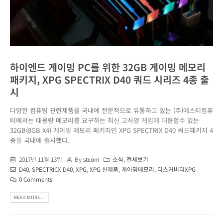
하이엔드 게이밍 PC를 위한 32GB 게이밍 메모리
패키지, XPG SPECTRIX D40 쿼드 시리즈 4종 출
시
다양한 컴퓨팅 관련제품을 국내에 전문적으로 유통하고 있는 (주)에스티컴퓨
터에서는 대용량 메모리를 요구하는 최신 고사양 게임에 대응할수 있는
32GB(8GB X4) 게이밍 메모리 패키지인 XPG SPECTRIX D40 쿼드패키지 4
종을 국내에 출시했다.
2017년 11월 13일
By
stcom
소식
,
전체보기
D40
,
SPECTRICX D40
,
XPG
,
XPG 신제품
,
게이밍메모리
,
디스커버리XPG
0 Comments
READ MORE...