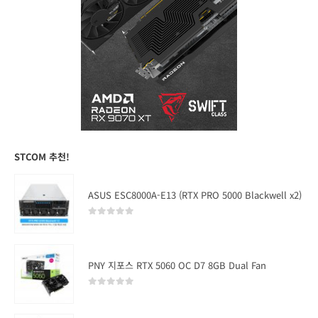
STCOM 추천!
ASUS ESC8000A-E13 (RTX PRO 5000 Blackwell x2)
0
out of 5
PNY 지포스 RTX 5060 OC D7 8GB Dual Fan
0
out of 5