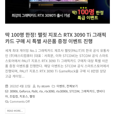
딱 100명 한정! 팰릿 지포스 RTX 3090 Ti 그래픽
카드 구매 시 특별 사은품 증정 이벤트 진행
세계 최대 게이밍 No.1 그래픽카드 제조사 팰릿(PALIT)의 한국 공식 유통사
인 (주)에스티컴퓨터 (대표 : 서희문, 이하 STCOM)는 STCOM 공식 스마트
스토어에서 PALIT 지포스 RTX 3090 Ti 그래픽카드 구매자 대상 특별 사은
품 증정 이벤트를 진행한다. 해당 이벤트는 STCOM 공식 스마트스토어에서
진행되며, PALIT 지포스 RTX 3090 Ti GameRock을 구매 시 8만원 상당
고급 게이밍...
2022년 4월 22일
By
stcom
이벤트
,
전체보기
3090ti
,
Geforce
,
Palit
,
rtx
,
rtx3090
,
rtx3090ti
,
STCOM
,
그래픽카드
,
엔비디
아
,
조립컴
,
지포스
,
팰릿
Comments Off
READ MORE...