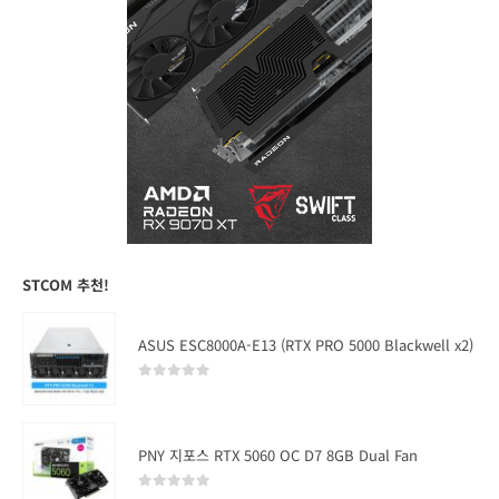
STCOM 추천!
ASUS ESC8000A-E13 (RTX PRO 5000 Blackwell x2)
0
out of 5
PNY 지포스 RTX 5060 OC D7 8GB Dual Fan
0
out of 5