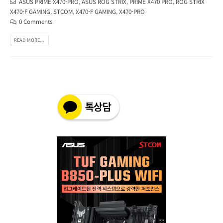
ASUS PRIME X470-PRO
,
ASUS ROG STRIX
,
PRIME X470 PRO
,
ROG STRIX
X470-F GAMING
,
STCOM
,
X470-F GAMING
,
X470-PRO
0 Comments
READ MORE...