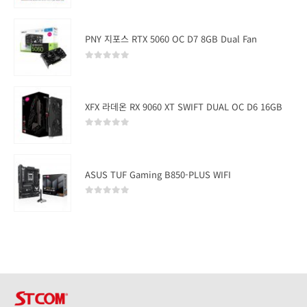
PNY 지포스 RTX 5060 OC D7 8GB Dual Fan
0
out of 5
XFX 라데온 RX 9060 XT SWIFT DUAL OC D6 16GB
0
out of 5
ASUS TUF Gaming B850-PLUS WIFI
0
out of 5