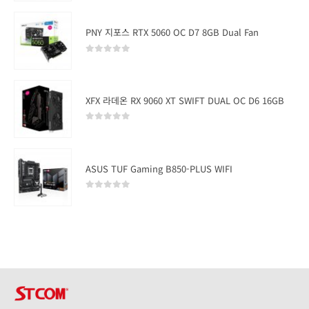
PNY 지포스 RTX 5060 OC D7 8GB Dual Fan
0
out of 5
XFX 라데온 RX 9060 XT SWIFT DUAL OC D6 16GB
0
out of 5
ASUS TUF Gaming B850-PLUS WIFI
0
out of 5