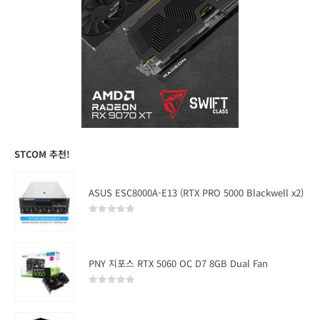
STCOM 추천!
ASUS ESC8000A-E13 (RTX PRO 5000 Blackwell x2)
0
out of 5
PNY 지포스 RTX 5060 OC D7 8GB Dual Fan
0
out of 5