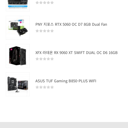
0
out of 5
PNY 지포스 RTX 5060 OC D7 8GB Dual Fan
0
out of 5
XFX 라데온 RX 9060 XT SWIFT DUAL OC D6 16GB
0
out of 5
ASUS TUF Gaming B850-PLUS WIFI
0
out of 5