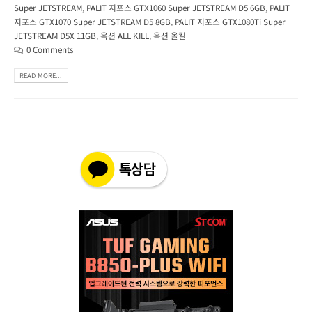
Super JETSTREAM
,
PALIT 지포스 GTX1060 Super JETSTREAM D5 6GB
,
PALIT
지포스 GTX1070 Super JETSTREAM D5 8GB
,
PALIT 지포스 GTX1080Ti Super
JETSTREAM D5X 11GB
,
옥션 ALL KILL
,
옥션 올킬
0 Comments
READ MORE...