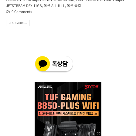
JETSTREAM D5X 11GB
,
옥션 ALL KILL
,
옥션 올킬
0 Comments
READ MORE...