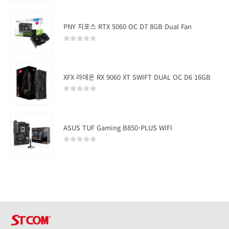
PNY 지포스 RTX 5060 OC D7 8GB Dual Fan
0
out of 5
XFX 라데온 RX 9060 XT SWIFT DUAL OC D6 16GB
0
out of 5
ASUS TUF Gaming B850-PLUS WIFI
0
out of 5