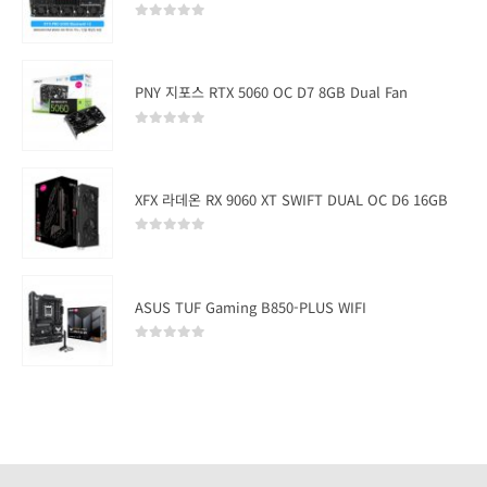
0
out of 5
PNY 지포스 RTX 5060 OC D7 8GB Dual Fan
0
out of 5
XFX 라데온 RX 9060 XT SWIFT DUAL OC D6 16GB
0
out of 5
ASUS TUF Gaming B850-PLUS WIFI
0
out of 5