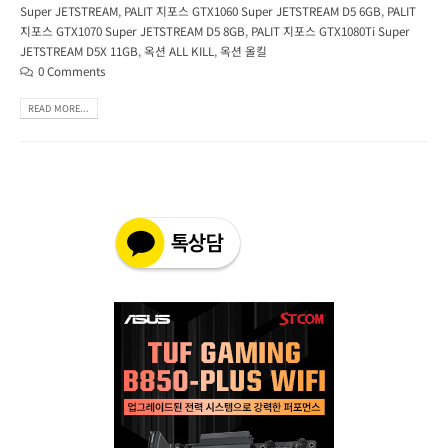
Super JETSTREAM
,
PALIT 지포스 GTX1060 Super JETSTREAM D5 6GB
,
PALIT
지포스 GTX1070 Super JETSTREAM D5 8GB
,
PALIT 지포스 GTX1080Ti Super
JETSTREAM D5X 11GB
,
옥션 ALL KILL
,
옥션 올킬
0 Comments
READ MORE...