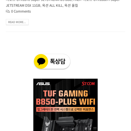
JETSTREAM D5X 11GB
,
옥션 ALL KILL
,
옥션 올킬
0 Comments
READ MORE...