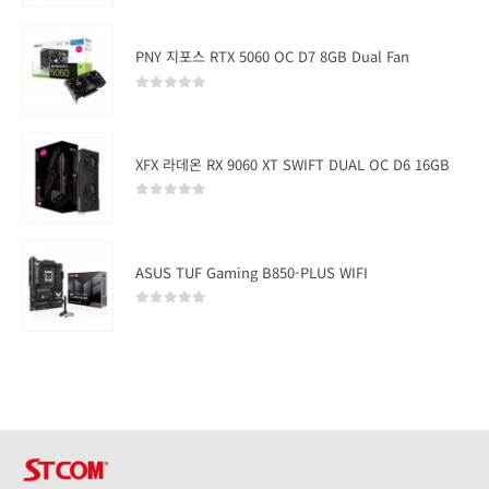
PNY 지포스 RTX 5060 OC D7 8GB Dual Fan
0
out of 5
XFX 라데온 RX 9060 XT SWIFT DUAL OC D6 16GB
0
out of 5
ASUS TUF Gaming B850-PLUS WIFI
0
out of 5