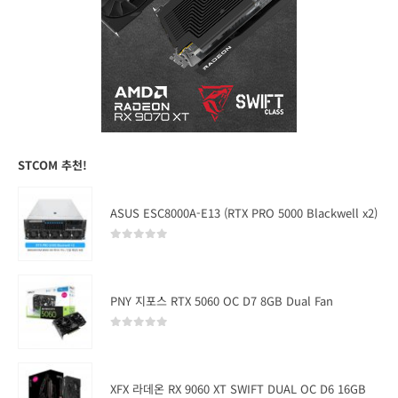
STCOM 추천!
ASUS ESC8000A-E13 (RTX PRO 5000 Blackwell x2)
0
out of 5
PNY 지포스 RTX 5060 OC D7 8GB Dual Fan
0
out of 5
XFX 라데온 RX 9060 XT SWIFT DUAL OC D6 16GB