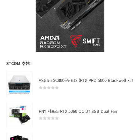
STCOM 추천!
ASUS ESC8000A-E13 (RTX PRO 5000 Blackwell x2)
0
out of 5
PNY 지포스 RTX 5060 OC D7 8GB Dual Fan
0
out of 5