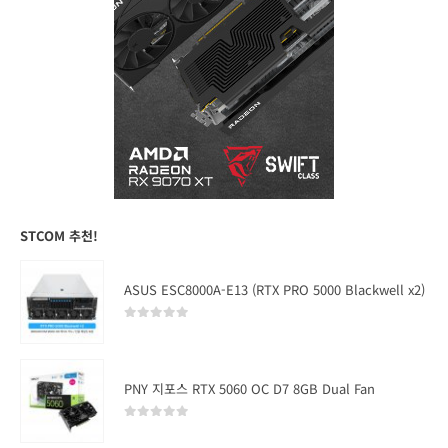
STCOM 추천!
ASUS ESC8000A-E13 (RTX PRO 5000 Blackwell x2)
0
out of 5
PNY 지포스 RTX 5060 OC D7 8GB Dual Fan
0
out of 5