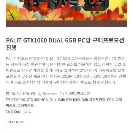
PALIT GTX1060 DUAL 6GB PC방 구매프로모션
진행
PALIT 지포스 GTX1060 DUAL D5 6GB 그래픽카드는 외형적인 LED 효과
등 성능과 직접 연관성이 낮은 디자인 요소를 적용하지 않고 강력한 듀얼 쿨
링팬으로 장시간 게임을 즐기더라도 효과적인 발열제어가 가능하도록 설계
포인트가 맞춰진 제품이다. 행사는 2018년 10월 5일 ~ 10월 28일까지 진행
되며 무료 증정행사와 더불어 구매상담 경품 이벤트도 함께 진행된다.
2018년 10월 4일
By
stcom
이벤트
,
전체보기
GTX1060
,
GTX1060 6GB
,
Palit
,
Palit GTX1060
,
Palit 그래픽카드
,
PC방 그래
픽카드
,
그래픽카드
0 Comments
READ MORE...