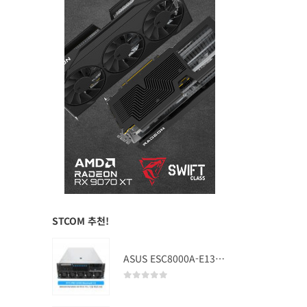
STCOM 추천!
ASUS ESC8000A-E13 (RTX PRO 5000 Blackwell x2)
0
out of 5