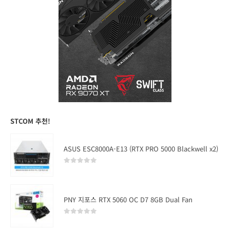
STCOM 추천!
ASUS ESC8000A-E13 (RTX PRO 5000 Blackwell x2)
0
out of 5
PNY 지포스 RTX 5060 OC D7 8GB Dual Fan
0
out of 5