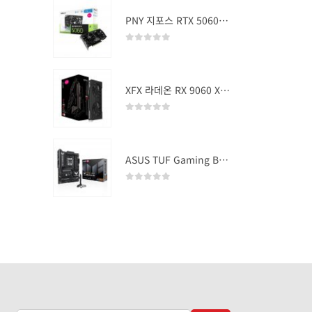
PNY 지포스 RTX 5060 OC D7 8GB Dual Fan
0
out of 5
XFX 라데온 RX 9060 XT SWIFT DUAL OC D6 16GB
0
out of 5
ASUS TUF Gaming B850-PLUS WIFI
0
out of 5