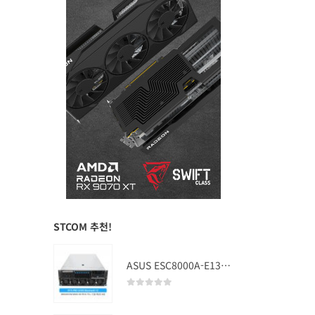
STCOM 추천!
ASUS ESC8000A-E13 (RTX PRO 5000 Blackwell x2)
0
out of 5