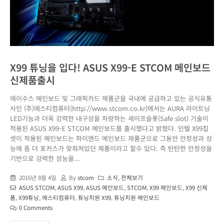
X99 튜닝을 입다! ASUS X99-E STCOM 메인보드
신제품출시
에이수스 메인보드 및 그래픽카드 제품군을 국내에 공급하고 있는 공식유통
사인 (주)에스티컴퓨터(http://www.stcom.co.kr)에서는 AURA 라이트닝
LED기능과 더욱 강력한 내구성을 자랑하는 세이프슬롯(Safe slot) 기술이
적용된 ASUS X99-E STCOM 메인보드를 출시했다고 밝혔다. 인텔 X99칩
셋이 적용된 메인보드는 하이엔드 메인보드 제품군으로 그동안 안정성과 성
능에 좀 더 포커스가 맞춰져있던 제품이라고 할수 있다. 즉 탄탄한 안정성을
기반으로 강력한 성능을...
2016년 8월 4일
By
stcom
소식
,
전체보기
ASUS STCOM
,
ASUS X99
,
ASUS 메인보드
,
STCOM
,
X99 메인보드
,
X99 신제
품
,
X99튜닝
,
에스티컴퓨터
,
튜닝지원 X99
,
튜닝지원 메인보드
0 Comments