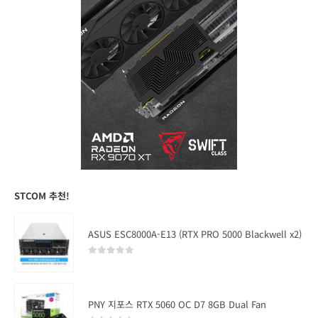
STCOM 추천!
ASUS ESC8000A-E13 (RTX PRO 5000 Blackwell x2)
0
out of 5
PNY 지포스 RTX 5060 OC D7 8GB Dual Fan