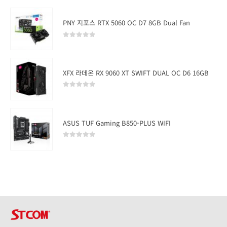
PNY 지포스 RTX 5060 OC D7 8GB Dual Fan
0
out of 5
XFX 라데온 RX 9060 XT SWIFT DUAL OC D6 16GB
0
out of 5
ASUS TUF Gaming B850-PLUS WIFI
0
out of 5