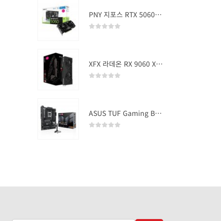
PNY 지포스 RTX 5060 OC D7 8GB Dual Fan
0
out of 5
XFX 라데온 RX 9060 XT SWIFT DUAL OC D6 16GB
0
out of 5
ASUS TUF Gaming B850-PLUS WIFI
0
out of 5