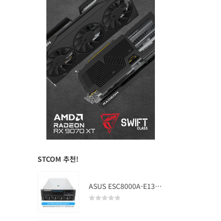
STCOM 추천!
ASUS ESC8000A-E13 (RTX PRO 5000 Blackwell x2)
0
out of 5