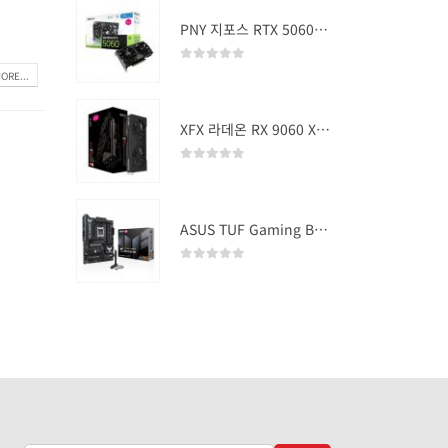
PNY 지포스 RTX 5060 OC D7 8GB Dual Fan
0
out of 5
ORE...
XFX 라데온 RX 9060 XT SWIFT DUAL OC D6 16GB
0
out of 5
ASUS TUF Gaming B850-PLUS WIFI
0
out of 5