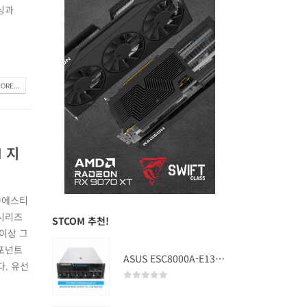
싱과
ORE...
 지
)에스티
 시리즈
STCOM 추천!
 이상 그
컴포넌트
ASUS ESC8000A-E13 (RTX PRO 5000 Blackwell x2)
. 유선
0
out of 5