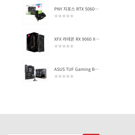
PNY 지포스 RTX 5060 OC D7 8GB Dual Fan
0
out of 5
XFX 라데온 RX 9060 XT SWIFT DUAL OC D6 16GB
0
out of 5
ASUS TUF Gaming B850-PLUS WIFI
0
out of 5