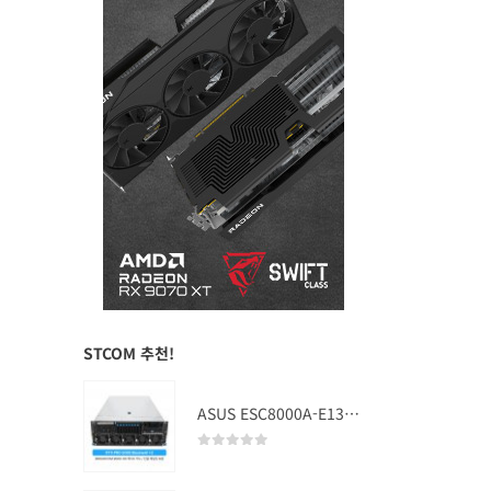
STCOM 추천!
ASUS ESC8000A-E13 (RTX PRO 5000 Blackwell x2)
0
out of 5