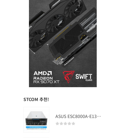
STCOM 추천!
ASUS ESC8000A-E13 (RTX PRO 5000 Blackwell x2)
0
out of 5