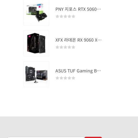
PNY 지포스 RTX 5060 OC D7 8GB Dual Fan
0
out of 5
XFX 라데온 RX 9060 XT SWIFT DUAL OC D6 16GB
0
out of 5
ASUS TUF Gaming B850-PLUS WIFI
0
out of 5